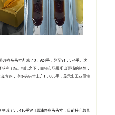
多头头寸削减了3，924手，降至91，574手。这一
择获利了结。相比之下，白银市场展现出更强的韧性，
涨资金青睐，净多头头寸上升1，665手，显示出工业属性
了3，416手WTI原油净多头头寸，目前持仓总量