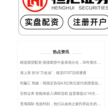
热点资讯
精选期货配资 国债期货午盘表现分化，30年期主力合约跌0.12%
涨上策 拒当“万金油”，领克07GT活得通透
利赢汇 韩媒：韩国足协花4.5亿韩元派代表团督战，结果却缺席首战
百胜证券 智能体嵌入调研流程 益普索提出“HI主导、AI增强”路线
贵海国际 危急时刻，他们以血肉之躯托举起生的希望！