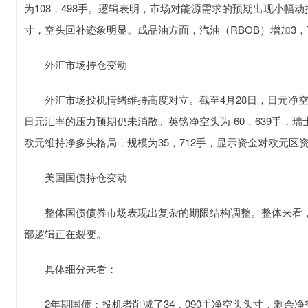
为108，498手。逻辑表明，市场对能源需求的预期出现小幅动
寸，空头回补迹象明显。成品油方面，汽油（RBOB）增加3，7
外汇市场持仓变动
外汇市场投机情绪维持高度对立。截至4月28日，日元净空头头
日元汇率的压力预期仍未消散。英镑净空头为-60，639手，瑞
欧元维持净多头格局，规模为35，712手，显示资金对欧元区
美国国债持仓变动
整体国债债券市场表现出复杂的期限结构调整。整体来看，
部逻辑正在裂变。
具体细分来看：
2年期国债：投机者削减了34，090手净空头头寸，剩余净空头