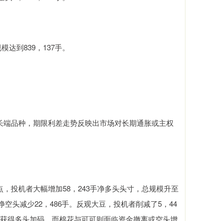
。
达到839，137手。
端品种，期限利差走势反映出市场对长期通胀或主权
投机者大幅增加58，243手净多头头寸，总规模升至
空头减少22，486手。反观大豆，投机者削减了5，44
糖获得多头加码，而棉花与可可则面临资金撤离或空头增