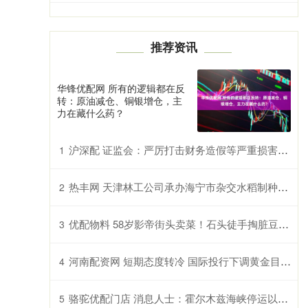
推荐资讯
华锋优配网 所有的逻辑都在反
转：原油减仓、铜银增仓，主
力在藏什么药？
沪深配 证监会：严厉打击财务造假等严重损害投资者权益的违法行为 进一步增强投资者入市投资安全感
1
热丰网 天津林工公司承办海宁市杂交水稻制种技术 交流培训会
2
优配物料 58岁影帝街头卖菜！石头徒手掏脏豆不嫌弃，这才是星二代该有的样子
3
河南配资网 短期态度转冷 国际投行下调黄金目标价
4
骆驼优配门店 消息人士：霍尔木兹海峡停运以来，欧佩克+即将第四次上调石油产量配额
5