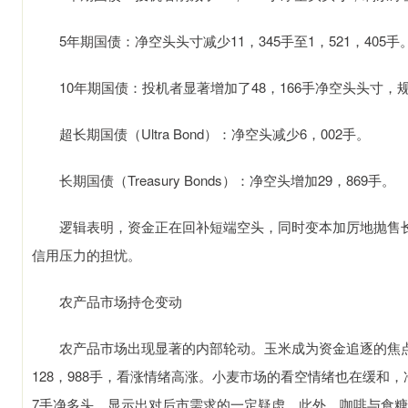
5年期国债：净空头头寸减少11，345手至1，521，405手
10年期国债：投机者显著增加了48，166手净空头头寸，规模
超长期国债（Ultra Bond）：净空头减少6，002手。
长期国债（Treasury Bonds）：净空头增加29，869手。
逻辑表明，资金正在回补短端空头，同时变本加厉地抛售长
信用压力的担忧。
农产品市场持仓变动
农产品市场出现显著的内部轮动。玉米成为资金追逐的焦点，
128，988手，看涨情绪高涨。小麦市场的看空情绪也在缓和，净
7手净多头，显示出对后市需求的一定疑虑。此外，咖啡与食