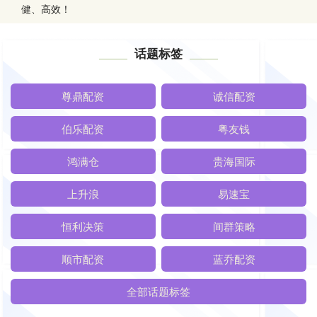
健、高效！
话题标签
尊鼎配资
诚信配资
伯乐配资
粤友钱
鸿满仓
贵海国际
上升浪
易速宝
恒利决策
间群策略
顺市配资
蓝乔配资
全部话题标签