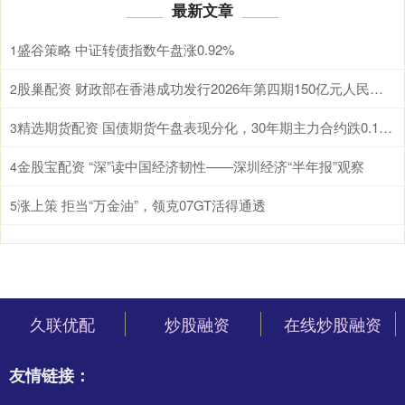
最新文章
盛谷策略 中证转债指数午盘涨0.92%
1
股巢配资 财政部在香港成功发行2026年第四期150亿元人民币国债
2
精选期货配资 国债期货午盘表现分化，30年期主力合约跌0.12%
3
金股宝配资 “深”读中国经济韧性——深圳经济“半年报”观察
4
涨上策 拒当“万金油”，领克07GT活得通透
5
久联优配
炒股融资
在线炒股融资
友情链接：