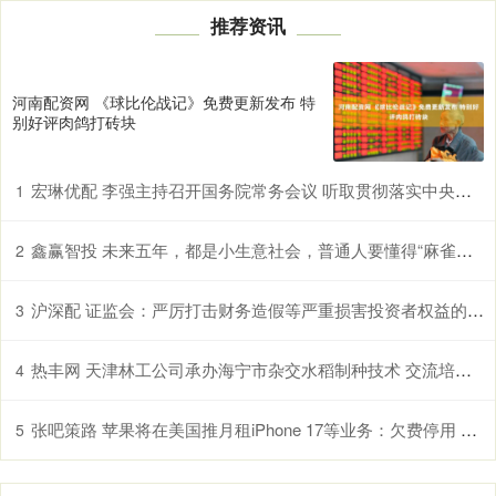
推荐资讯
河南配资网 《球比伦战记》免费更新发布 特
别好评肉鸽打砖块
宏琳优配 李强主持召开国务院常务会议 听取贯彻落实中央城市工作会议部署和实施城市更新进展情况汇报
1
鑫赢智投 未来五年，都是小生意社会，普通人要懂得“麻雀定律”
2
沪深配 证监会：严厉打击财务造假等严重损害投资者权益的违法行为 进一步增强投资者入市投资安全感
3
热丰网 天津林工公司承办海宁市杂交水稻制种技术 交流培训会
4
张吧策路 苹果将在美国推月租iPhone 17等业务：欠费停用 防止拆零件等行为
5